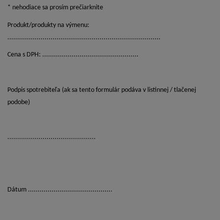
* nehodiace sa prosím prečiarknite
Produkt/produkty na výmenu:
..............................................................................
Cena s DPH: .................................................
Podpis spotrebiteľa (ak sa tento formulár podáva v listinnej / tlačenej
podobe)
.............................................
Dátum ...........................................