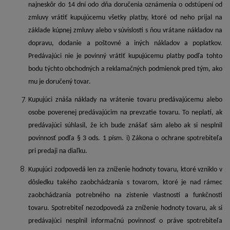
najneskôr do 14 dní odo dňa doručenia oznámenia o odstúpení od
zmluvy vrátiť kupujúcemu všetky platby, ktoré od neho prijal na
základe kúpnej zmluvy alebo v súvislosti s ňou vrátane nákladov na
dopravu, dodanie a poštovné a iných nákladov a poplatkov.
Predávajúci nie je povinný vrátiť kupujúcemu platby podľa tohto
bodu týchto obchodných a reklamačných podmienok pred tým, ako
mu je doručený tovar.
Kupujúci znáša náklady na vrátenie tovaru predávajúcemu alebo
osobe poverenej predávajúcim na prevzatie tovaru. To neplatí, ak
predávajúci súhlasil, že ich bude znášať sám alebo ak si nesplnil
povinnosť podľa § 3 ods. 1 písm. i) Zákona o ochrane spotrebiteľa
pri predaji na diaľku.
Kupujúci zodpovedá len za zníženie hodnoty tovaru, ktoré vzniklo v
dôsledku takého zaobchádzania s tovarom, ktoré je nad rámec
zaobchádzania potrebného na zistenie vlastností a funkčnosti
tovaru. Spotrebiteľ nezodpovedá za zníženie hodnoty tovaru, ak si
predávajúci nesplnil informačnú povinnosť o práve spotrebiteľa