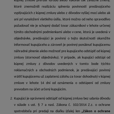
kúpnej zmluve prerušil výrobu alebo vykonal tak závažné zmeny,
ktoré znemožnili realizáciu splnenia povinností predávajúceho
vyplývajúcich z kúpnej zmluvy alebo z dôvodov vyššej moci alebo ak
ani pri vynaložení všetkého úsilia, ktoré možno od neho spravodlivo
požadovať nie je schopný dodať tovar zákazníkovi v lehote určenej
týmito obchodnými podmienkami alebo v cene, ktorá je uvedená v
objednávke, predávajúci je povinný o tejto skutočnosti okamžite
informovať kupujúceho a zároveň je povinný ponúknuť kupujúcemu
náhradné plnenie alebo možnosť pre kupujúceho odstúpiť od kúpnej
zmluvy (stornovať objednávku). V prípade, ak kupujúci odstúpi od
kúpnej zmluvy z dôvodov uvedených v tomto bode týchto
reklamačných a obchodných podmienok, je predávajúci povinný
vrátiť kupujúcemu už zaplatenú zálohu za tovar dohodnutý v kúpnej
zmluve v lehote 14 dní od oznámenia o odstúpení od zmluvy
prevodom na účet určený kupujúcim.
Kupujúci je oprávnený odstúpiť od kúpnej zmluvy bez udania dôvodu
v súlade s ust. § 7 a nasl. Zákona č. 102/2014 Z.z. o ochrane
spotrebiteľa pri predaji na diaľku (ďalej len
„Zákon o ochrane