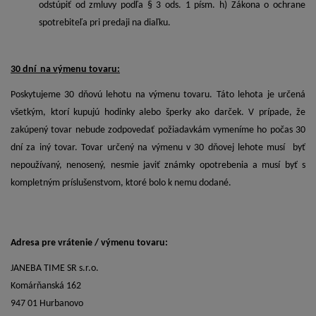
odstúpiť od zmluvy podľa § 3 ods. 1 písm. h) Zákona o ochrane
spotrebiteľa pri predaji na diaľku.
30 dní na výmenu tovaru:
Poskytujeme 30 dňovú lehotu na výmenu tovaru. Táto lehota je určená
všetkým, ktorí kupujú hodinky alebo šperky ako darček. V prípade, že
zakúpený tovar nebude zodpovedať požiadavkám vymeníme ho počas 30
dní za iný tovar. Tovar určený na výmenu v 30 dňovej lehote musí byť
nepoužívaný, nenosený, nesmie javiť známky opotrebenia a musí byť s
kompletným príslušenstvom, ktoré bolo k nemu dodané.
Adresa pre vrátenie / výmenu tovaru:
JANEBA TIME SR s.r.o.
Komárňanská 162
947 01 Hurbanovo