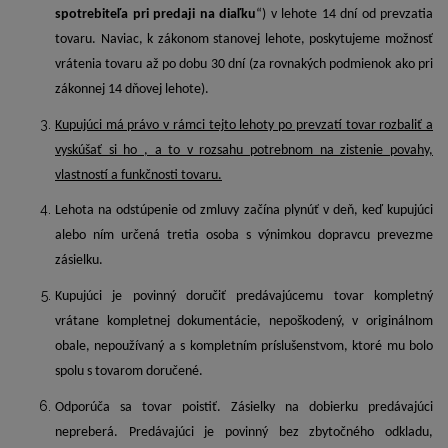
spotrebiteľa pri predaji na diaľku
“) v lehote 14 dní od prevzatia
tovaru. Naviac, k zákonom stanovej lehote, poskytujeme možnosť
vrátenia tovaru až po dobu 30 dní (za rovnakých podmienok ako pri
zákonnej 14 dňovej lehote).
Kupujúci má právo v rámci tejto lehoty po prevzatí tovar rozbaliť a
vyskúšať si ho , a to v rozsahu potrebnom na zistenie povahy,
vlastností a funkčnosti tovaru.
Lehota na odstúpenie od zmluvy začína plynúť v deň, keď kupujúci
alebo ním určená tretia osoba s výnimkou dopravcu prevezme
zásielku.
Kupujúci je povinný doručiť predávajúcemu tovar kompletný
vrátane kompletnej dokumentácie, nepoškodený, v originálnom
obale, nepoužívaný a s kompletním príslušenstvom, ktoré mu bolo
spolu s tovarom doručené.
Odporúča sa tovar poistiť. Zásielky na dobierku predávajúci
nepreberá. Predávajúci je povinný bez zbytočného odkladu,