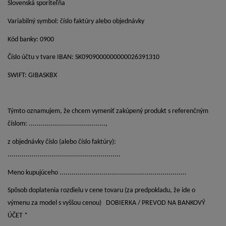
Slovenská sporiteľňa
Variabilný symbol: číslo faktúry alebo objednávky
Kód banky: 0900
Číslo účtu v tvare IBAN: SK0909000000000026391310
SWIFT: GIBASKBX
Týmto oznamujem, že chcem vymeniť zakúpený produkt s referenčným
číslom: ......................................,
z objednávky číslo (alebo číslo faktúry):
........................................................
Meno kupujúceho ...............................................................
Spôsob doplatenia rozdielu v cene tovaru (za predpokladu, že ide o
výmenu za model s vyššou cenou) DOBIERKA / PREVOD NA BANKOVÝ
ÚČET *