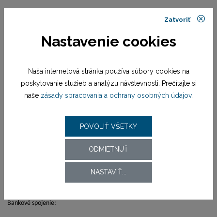
Zatvoriť
Nastavenie cookies
Formulár na výmenu tovaru
(formulár prosím vyplňte a zašlite nám ho v prípade, že si želáte vymeniť
zakúpený tovar za iný model/modely)
Naša internetová stránka používa súbory cookies na
poskytovanie služieb a analýzu návštevnosti. Prečítajte si
naše
zásady spracovania a ochrany osobných údajov
.
Komu
JANEBA TIME SR, s.r.o.,
POVOLIŤ VŠETKY
So sídlom: Komárňanská 162, 947 01 Hurbanovo, Tel: +421 35 285 00 18,
ODMIETNUŤ
email:
shop@festina.sk
NASTAVIŤ...
Bankové spojenie: