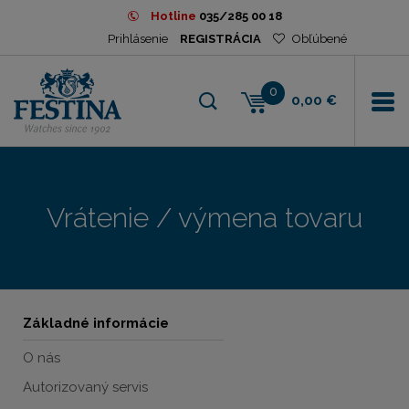
Hotline
035/285 00 18
Prihlásenie
REGISTRÁCIA
Obľúbené
0
0,00 €
Vrátenie / výmena tovaru
Základné informácie
O nás
Autorizovaný servis