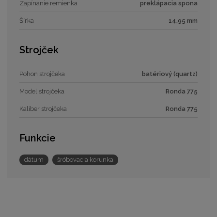
Zapínanie remienka
preklápacia spona
Šírka
14,95 mm
Strojček
Pohon strojčeka
batériový (quartz)
Model strojčeka
Ronda 775
Kaliber strojčeka
Ronda 775
Funkcie
dátum
šróbovacia korunka