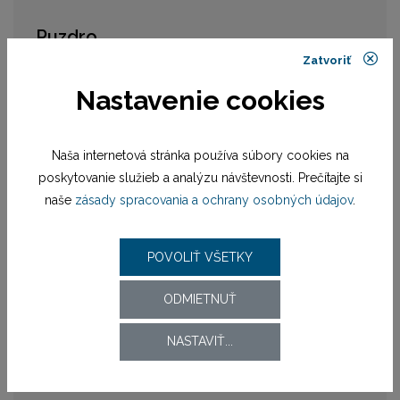
Puzdro
Zatvoriť
Tvar puzdra
okrúhly
Nastavenie cookies
Sklíčko
zafírové
Rozmer puzdra
29 mm
Naša internetová stránka používa súbory cookies na
poskytovanie služieb a analýzu návštevnosti. Prečítajte si
Číselník
naše
zásady spracovania a ochrany osobných údajov
.
Typ číselníka
analóg
POVOLIŤ VŠETKY
Rozmer číselníka
21 mm
ODMIETNUŤ
Remienok / náramok
NASTAVIŤ...
Materiál remienka
náramok oceľ bicolor