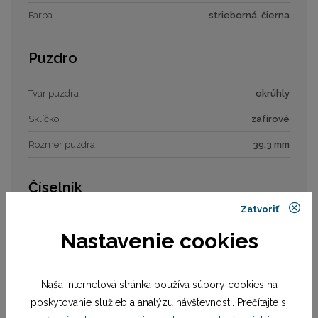
Farba
strieborná, čierna
Puzdro
Tvar puzdra
okrúhly
Sklíčko
zafírové
Rozmer puzdra
39,3 mm
Číselník
Zatvoriť
Typ číselníka
analóg
Nastavenie cookies
Remienok / náramok
Naša internetová stránka používa súbory cookies na
Materiál remienka
remienok kožený
poskytovanie služieb a analýzu návštevnosti. Prečítajte si