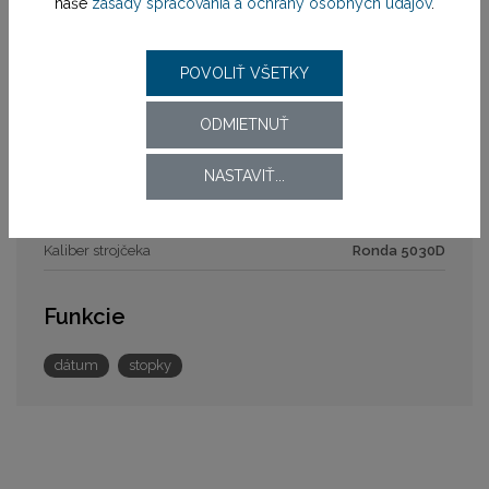
naše
zásady spracovania a ochrany osobných údajov
.
Zapínanie remienka
štandardná pracka
Šírka
20 mm
POVOLIŤ VŠETKY
Strojček
ODMIETNUŤ
Pohon strojčeka
batériový (quartz)
NASTAVIŤ...
Model strojčeka
Ronda 5030D
Kaliber strojčeka
Ronda 5030D
Funkcie
dátum
stopky