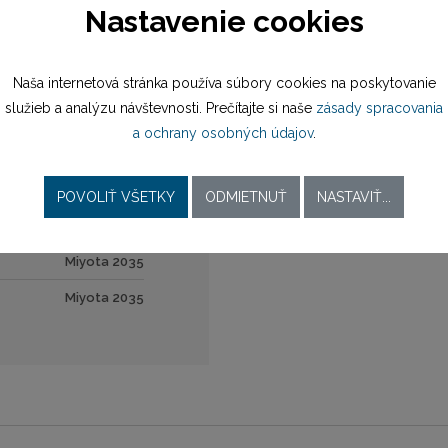
Nastavenie cookies
náramok oceľ
preklápacia spona
Naša internetová stránka používa súbory cookies na poskytovanie
služieb a analýzu návštevnosti. Prečítajte si naše
zásady spracovania
18,95 mm
a ochrany osobných údajov
.
POVOLIŤ VŠETKY
ODMIETNUŤ
NASTAVIŤ...
batériový (quartz)
Miyota 2035
Miyota 2035