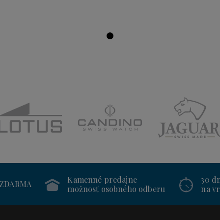
Kamenné predajne
30 d
 ZDARMA
možnosť osobného odberu
na vr