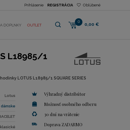
Prihlásenie
REGISTRÁCIA
Obľúbené
0
0,00 €
NA DOPLNKY
OUTLET
S L18985/1
 hodinky LOTUS L18985/1 SQUARE SERIES
Výhradný distribútor
Lotus
Možnosť osobného odberu
dámske
30 dní na vrátenie
RACELET
Doprava ZADARMO
klasické