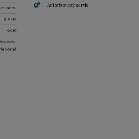
Autorizovaný servis
mesiacov
5 ATM
oceľ
rleťová,
rieborná