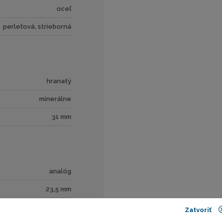
oceľ
perleťová, strieborná
hranatý
minerálne
31 mm
analóg
23,5 mm
Zatvoriť