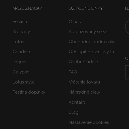
NAŠE ZNAČKY
UŽITOČNÉ LINKY
N
Festina
O nás
Kronaby
Autorizovaný servis
Lotus
Obchodné podmienky
Candino
Odstúpiť od zmluvy tu
O
Jaguar
Osobné údaje
Calypso
FAQ
Lotus style
Vrátenie tovaru
Festina doplnky
Náhradné diely
Kontakt
Blog
Nastavenie cookies