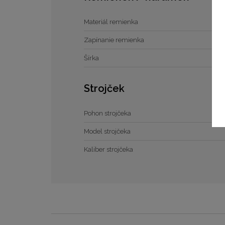
Materiál remienka
Zapínanie remienka
Šírka
Strojček
Pohon strojčeka
Model strojčeka
Kaliber strojčeka