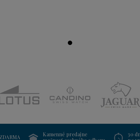
Kamenné predajne
30 d
 ZDARMA