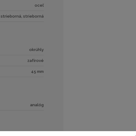
oceľ
strieborná, strieborná
okrúhly
zafírové
45 mm
analóg