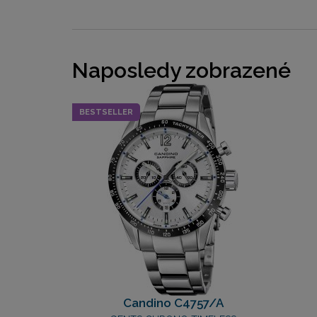
Naposledy zobrazené
BESTSELLER
Candino C4757/A