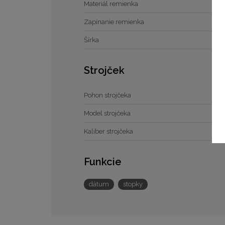
Materiál remienka
Zapínanie remienka
Šírka
Strojček
Pohon strojčeka
Model strojčeka
Kaliber strojčeka
Funkcie
dátum
stopky