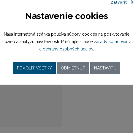
náramok oceľ
Zatvoriť
Nastavenie cookies
preklápacia spona
22,15 mm
Naša internetová stránka používa súbory cookies na poskytovanie
služieb a analýzu návštevnosti. Prečítajte si naše
zásady spracovania
a ochrany osobných údajov
.
batériový (quartz)
Ronda 5030D
POVOLIŤ VŠETKY
ODMIETNUŤ
NASTAVIŤ...
Ronda 5030D