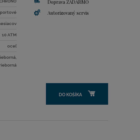
CHRONO
Doprava ZADARMO
Autorizovaný servis
športové
mesiacov
10 ATM
oceľ
rieborná,
rieborná
DO KOŠÍKA