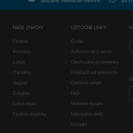
možnosť osobného odberu
na vr
NAŠE ZNAČKY
UŽITOČNÉ LINKY
N
Festina
O nás
Kronaby
Autorizovaný servis
Lotus
Obchodné podmienky
Candino
Odstúpiť od zmluvy tu
O
Jaguar
Osobné údaje
Calypso
FAQ
Lotus style
Vrátenie tovaru
Festina doplnky
Náhradné diely
Kontakt