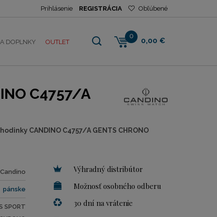
Prihlásenie
REGISTRÁCIA
Obľúbené
0
0,00 €
NA DOPLNKY
OUTLET
INO C4757/A
 hodinky CANDINO C4757/A GENTS CHRONO
Výhradný distribútor
Candino
Možnosť osobného odberu
pánske
30 dní na vrátenie
S SPORT