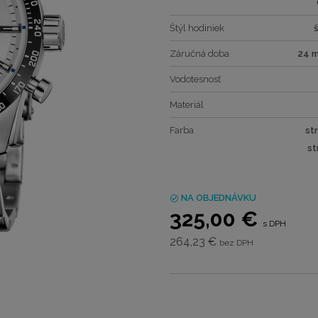
Štýl hodiniek
Záručná doba
24 
Vodotesnosť
Materiál
Farba
st
st
NA OBJEDNÁVKU
325,00 €
s DPH
264,23 €
bez DPH