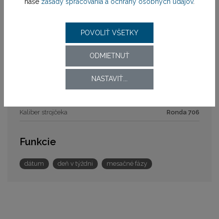
naše
zásady spracovania a ochrany osobných údajov
.
Zapínanie remienka
preklápacia spona
Šírka
28,06 mm
POVOLIŤ VŠETKY
Strojček
ODMIETNUŤ
Pohon strojčeka
batériový (quartz)
NASTAVIŤ...
Model strojčeka
Ronda 706
Kaliber strojčeka
Ronda 706
Funkcie
dátum
deň v týždni
mesačné fázy