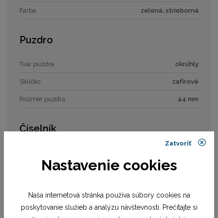
Farba
zelená, strieborná
Puzdro
Tvar puzdra
okrúhly
Sklíčko
zafírové
Rozmer puzdra
44 mm
Číselník
Zatvoriť
Typ číselníka
analóg
Nastavenie cookies
Remienok / náramok
Naša internetová stránka používa súbory cookies na
Materiál remienka
náramok oceľ
poskytovanie služieb a analýzu návštevnosti. Prečítajte si