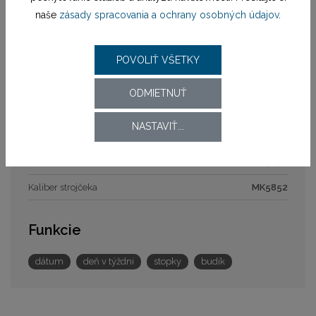
Materiál remienka
plast
naše
zásady spracovania a ochrany osobných údajov
.
Zapínanie remienka
štandardná pracka
Šírka
14 mm
POVOLIŤ VŠETKY
ODMIETNUŤ
Strojček
NASTAVIŤ...
Pohon strojčeka
batériový (quartz)
Model strojčeka
MK5852
Kaliber strojčeka
MK5852
Funkcie
dátum
deň v týždni
stopky
budík