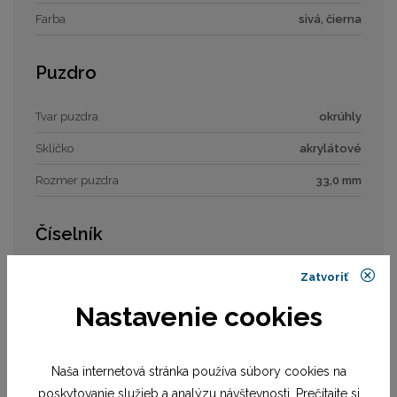
Farba
sivá, čierna
Puzdro
Tvar puzdra
okrúhly
Sklíčko
akrylátové
Rozmer puzdra
33,0 mm
Číselník
Zatvoriť
Typ číselníka
digi (ana-digi)
Nastavenie cookies
Rozmer číselníka
23 mm
Remienok / náramok
Naša internetová stránka používa súbory cookies na
poskytovanie služieb a analýzu návštevnosti. Prečítajte si