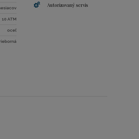
Autorizovaný servis
mesiacov
10 ATM
oceľ
rieborná