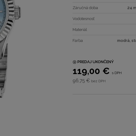
Záručná doba
24 
Vodotesnosť
Materiál
Farba
modrá, st
PREDAJ UKONČENÝ
119,00 €
s DPH
96,75 €
bez DPH