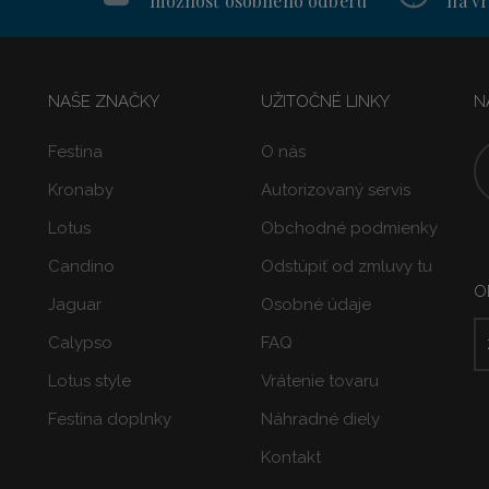
možnosť osobného odberu
na vr
NAŠE ZNAČKY
UŽITOČNÉ LINKY
N
Festina
O nás
Kronaby
Autorizovaný servis
Lotus
Obchodné podmienky
Candino
Odstúpiť od zmluvy tu
O
Jaguar
Osobné údaje
Calypso
FAQ
Lotus style
Vrátenie tovaru
Festina doplnky
Náhradné diely
Kontakt