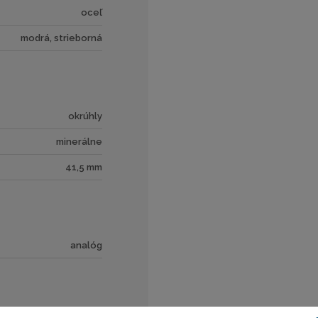
oceľ
modrá, strieborná
okrúhly
minerálne
41,5 mm
analóg