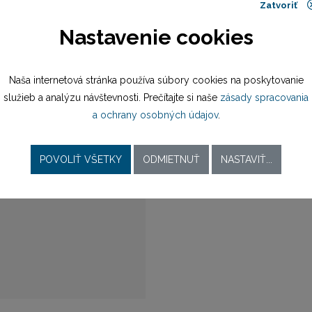
náramok oceľ
Zatvoriť
Nastavenie cookies
preklápacia spona
20,8 mm
Naša internetová stránka používa súbory cookies na poskytovanie
služieb a analýzu návštevnosti. Prečítajte si naše
zásady spracovania
a ochrany osobných údajov
.
batériový (quartz)
M2350-EH101
POVOLIŤ VŠETKY
ODMIETNUŤ
NASTAVIŤ...
M2350-EH101