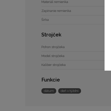
Materiál remienka
Zapínanie remienka
Šírka
Strojček
Pohon strojčeka
Model strojčeka
Kaliber strojčeka
Funkcie
dátum
deň v týždni