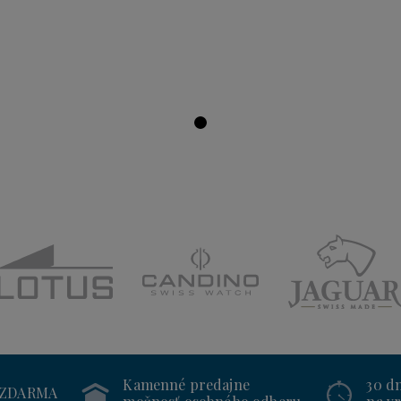
Kamenné predajne
30 d
 ZDARMA