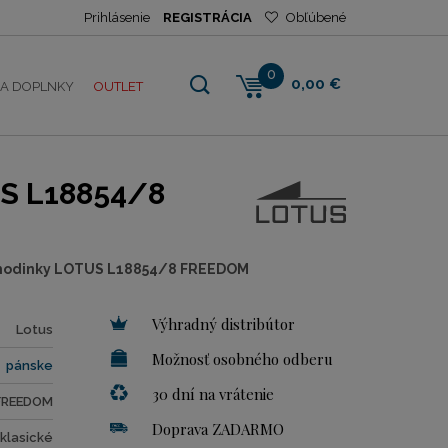
Prihlásenie
REGISTRÁCIA
Obľúbené
0
0,00 €
NA DOPLNKY
OUTLET
S L18854/8
 hodinky LOTUS L18854/8 FREEDOM
Výhradný distribútor
Lotus
Možnosť osobného odberu
pánske
30 dní na vrátenie
FREEDOM
Doprava ZADARMO
klasické