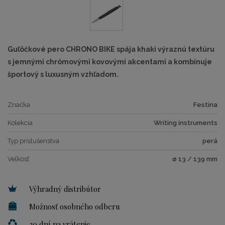
Guľôčkové pero CHRONO BIKE spája khaki výraznú textúru
s jemnými chrómovými kovovými akcentami a kombinuje
športový s luxusným vzhľadom.
Značka
Festina
Kolekcia
Writing instruments
Typ príslušenstva
perá
Veľkosť
ø 13 / 139 mm
Výhradný distribútor
Možnosť osobného odberu
30 dní na vrátenie