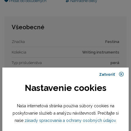
Pridať do obľúbených
Náhradné diely
Všeobecné
Značka
Festina
Kolekcia
Writing instruments
Typ príslušenstva
perá
Veľkosť
ø 13 / 139 mm
Zatvoriť
Nastavenie cookies
Naša internetová stránka používa súbory cookies na
poskytovanie služieb a analýzu návštevnosti. Prečítajte si
naše
zásady spracovania a ochrany osobných údajov
.