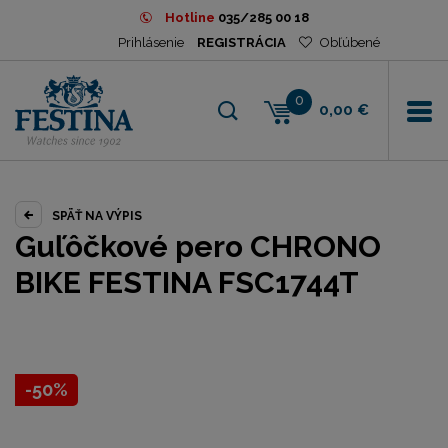
Hotline
035/285 00 18
Prihlásenie
REGISTRÁCIA
Obľúbené
0
0,00 €
SPÄŤ NA VÝPIS
Guľôčkové pero CHRONO
BIKE FESTINA FSC1744T
-50%