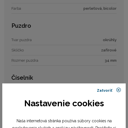
Farba
perleťová, bicolor
Puzdro
Tvar puzdra
okrúhly
Sklíčko
zafírové
Rozmer puzdra
34 mm
Číselník
Zatvoriť
Typ číselníka
analóg
Nastavenie cookies
Rozmer číselníka
25,5 mm
Remienok / náramok
Naša internetová stránka používa súbory cookies na