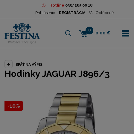
Hotline
035/285 00 18
Prihlásenie
REGISTRÁCIA
Obľúbené
0
0,00 €
SPÄŤ NA VÝPIS
Hodinky JAGUAR J896/3
-10%