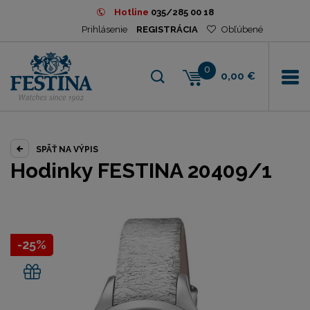
Hotline
035/285 00 18
Prihlásenie
REGISTRÁCIA
Obľúbené
0
0,00 €
SPÄŤ NA VÝPIS
Hodinky FESTINA 20409/1
-25%