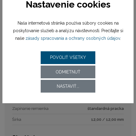
Nastavenie cookies
Sklíčko
minerálne
Rozmer puzdra
31,8 mm
Naša internetová stránka používa súbory cookies na
poskytovanie služieb a analýzu návštevnosti. Prečítajte si
Číselník
naše
zásady spracovania a ochrany osobných údajov
.
Typ číselníka
analóg
POVOLIŤ VŠETKY
Rozmer číselníka
26 mm
ODMIETNUŤ
Remienok / náramok
NASTAVIŤ...
Materiál remienka
remienok kožený
Zapínanie remienka
štandardná pracka
Šírka
12,00 / 12,00 mm