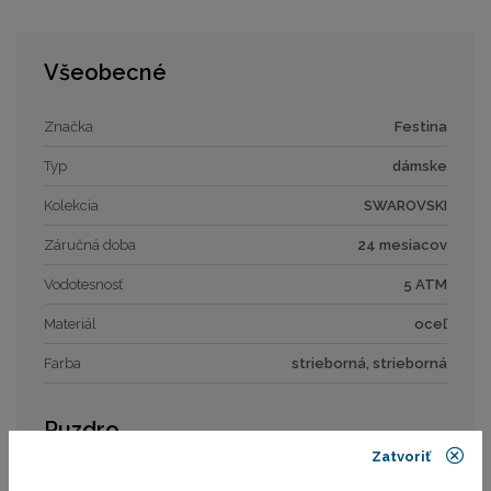
Všeobecné
Značka
Festina
Typ
dámske
Kolekcia
SWAROVSKI
Záručná doba
24 mesiacov
Vodotesnosť
5 ATM
Materiál
oceľ
Farba
strieborná, strieborná
Puzdro
Zatvoriť
Tvar puzdra
okrúhly