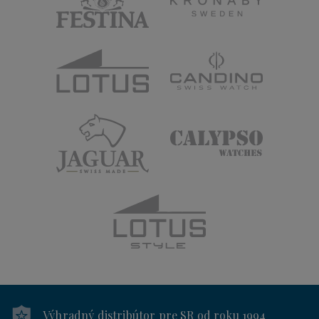
Výhradný distribútor
pre SR od roku 1994