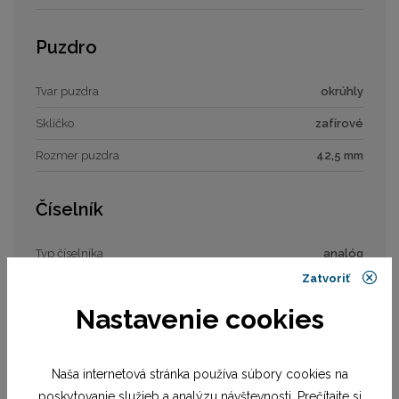
Puzdro
Tvar puzdra
okrúhly
Sklíčko
zafírové
Rozmer puzdra
42,5 mm
Číselník
Typ číselníka
analóg
Zatvoriť
Rozmer číselníka
34,5 mm
Nastavenie cookies
Remienok / náramok
Naša internetová stránka používa súbory cookies na
Materiál remienka
remienok kožený
poskytovanie služieb a analýzu návštevnosti. Prečítajte si