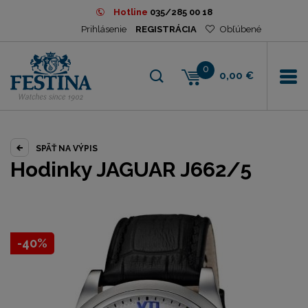
Hotline
035/285 00 18
Prihlásenie
REGISTRÁCIA
Obľúbené
0
0,00 €
SPÄŤ NA VÝPIS
Hodinky JAGUAR J662/5
-40%