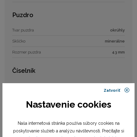
Puzdro
Tvar puzdra
okrúhly
Sklíčko
minerálne
Rozmer puzdra
43 mm
Číselník
Typ číselníka
analóg
Zatvoriť
Rozmer číselníka
34 mm
Nastavenie cookies
Remienok / náramok
Naša internetová stránka používa súbory cookies na
Materiál remienka
náramok oceľ
poskytovanie služieb a analýzu návštevnosti. Prečítajte si