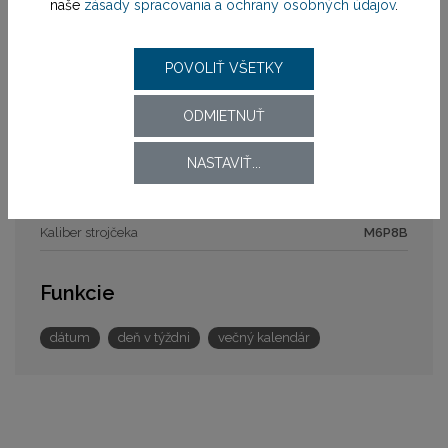
naše
zásady spracovania a ochrany osobných údajov
.
Zapínanie remienka
preklápacia spona
Šírka
21,8 mm
POVOLIŤ VŠETKY
Strojček
ODMIETNUŤ
Pohon strojčeka
batériový (quartz)
NASTAVIŤ...
Model strojčeka
M6P8B
Kaliber strojčeka
M6P8B
Funkcie
dátum
deň v týždni
večný kalendár