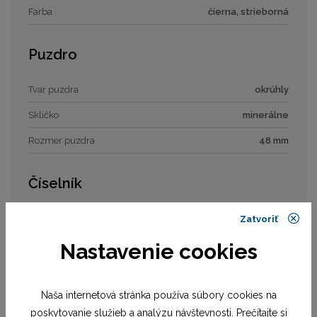
Farba
čierna, strieborná
Puzdro
Tvar puzdra
okrúhly
Sklíčko
minerálne
Rozmer puzdra
48 mm
Číselník
Typ číselníka
analóg
Zatvoriť
Rozmer číselníka
35 mm
Nastavenie cookies
Remienok / náramok
Naša internetová stránka používa súbory cookies na
poskytovanie služieb a analýzu návštevnosti. Prečítajte si