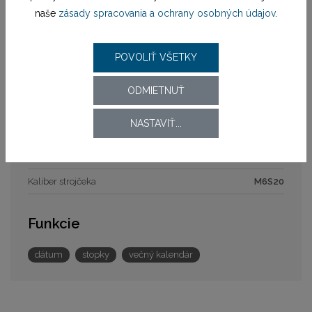
Materiál remienka
náramok oceľ
naše
zásady spracovania a ochrany osobných údajov
.
Zapínanie remienka
preklápacia spona
Šírka
24 mm
POVOLIŤ VŠETKY
ODMIETNUŤ
Strojček
NASTAVIŤ...
Pohon strojčeka
batériový (quartz)
Model strojčeka
M6S20
Kaliber strojčeka
M6S20
Funkcie
dátum
stopky
večný kalendár