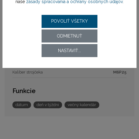
naše
zásady spracovania a ochrany osobných údajov
.
Zapínanie remienka
preklápacia spona
Šírka
21,8 mm
POVOLIŤ VŠETKY
Strojček
ODMIETNUŤ
Pohon strojčeka
batériový (quartz)
NASTAVIŤ...
Model strojčeka
M6P25
Kaliber strojčeka
M6P25
Funkcie
dátum
deň v týždni
večný kalendár