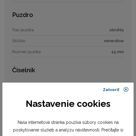
Puzdro
Tvar puzdra
okrúhly
Sklíčko
minerálne
Rozmer puzdra
45 mm
Číselník
Typ číselníka
analóg
Zatvoriť
Rozmer číselníka
33,5 mm
Nastavenie cookies
Remienok / náramok
Naša internetová stránka používa súbory cookies na
Materiál remienka
náramok oceľ
poskytovanie služieb a analýzu návštevnosti. Prečítajte si