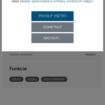
naše
zásady spracovania a ochrany osobných údajov
.
Zapínanie remienka
preklápacia spona
Šírka
24 mm
POVOLIŤ VŠETKY
Strojček
ODMIETNUŤ
Pohon strojčeka
batériový (quartz)
NASTAVIŤ...
Model strojčeka
M0S1A
Kaliber strojčeka
M0S1A
Funkcie
dátum
stopky
večný kalendár