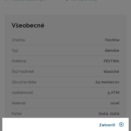
Všeobecné
Značka
Festina
Typ
dámske
Kolekcia
FESTINA
Štýl hodiniek
klasické
Záručná doba
24 mesiacov
Vodotesnosť
5 ATM
Materiál
oceľ
Farba
zlatá, zlatá
Zatvoriť