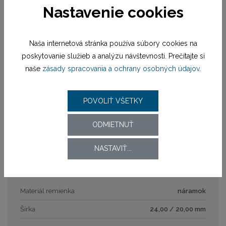
Puzdro
Nastavenie cookies
Tvar puzdra
okrúhly
Naša internetová stránka používa súbory cookies na
Sklíčko
minerálne
poskytovanie služieb a analýzu návštevnosti. Prečítajte si
Rozmer puzdra
41 mm
naše
zásady spracovania a ochrany osobných údajov
.
Číselník
POVOLIŤ VŠETKY
Typ číselníka
analóg
ODMIETNUŤ
Rozmer číselníka
26,5 mm
NASTAVIŤ...
Remienok / náramok
Materiál remienka
náramok
Šírka
24,00 / 20,00 mm