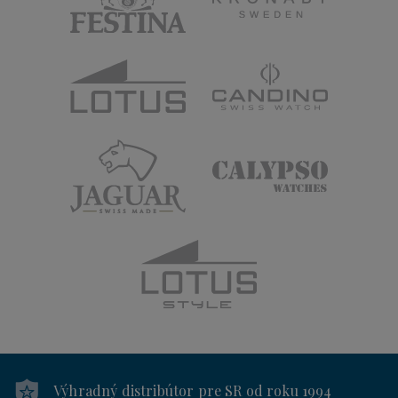
Výhradný distribútor
pre SR od roku 1994