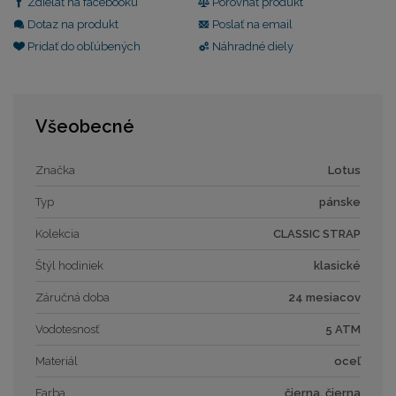
Zdielať na facebooku
Porovnať produkt
Dotaz na produkt
Poslať na email
Pridať do obľúbených
Náhradné diely
Všeobecné
Značka
Lotus
Typ
pánske
Kolekcia
CLASSIC STRAP
Štýl hodiniek
klasické
Záručná doba
24 mesiacov
Vodotesnosť
5 ATM
Materiál
oceľ
Farba
čierna, čierna