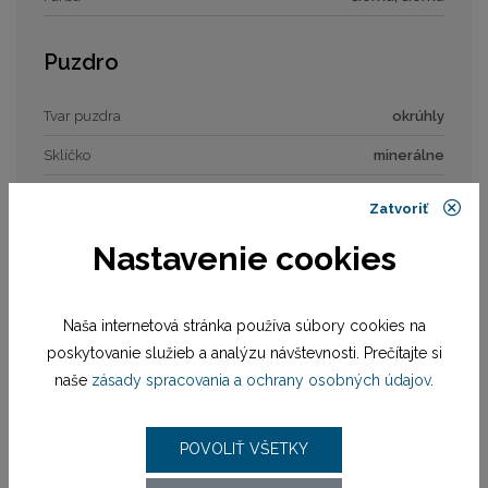
Puzdro
Tvar puzdra
okrúhly
Sklíčko
minerálne
Zatvoriť
Číselník
Nastavenie cookies
Typ číselníka
analóg
Naša internetová stránka používa súbory cookies na
Remienok / náramok
poskytovanie služieb a analýzu návštevnosti. Prečítajte si
naše
zásady spracovania a ochrany osobných údajov
.
Materiál remienka
remienok kožený
POVOLIŤ VŠETKY
Strojček