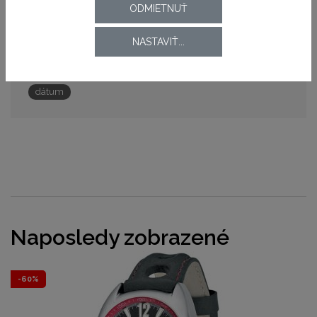
ODMIETNUŤ
Pohon strojčeka
batériový (quartz)
NASTAVIŤ...
Funkcie
dátum
Naposledy zobrazené
-60%