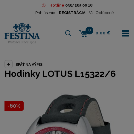
Hotline
035/285 00 18
Prihlásenie
REGISTRÁCIA
Obľúbené
0
0,00 €
SPÄŤ NA VÝPIS
Hodinky LOTUS L15322/6
-60%