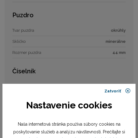
Puzdro
Tvar puzdra
okrúhly
Sklíčko
minerálne
Rozmer puzdra
44 mm
Číselník
Typ číselníka
analóg
Zatvoriť
Rozmer číselníka
32,5 mm
Nastavenie cookies
Remienok / náramok
Naša internetová stránka používa súbory cookies na
Materiál remienka
remienok kaučuk
poskytovanie služieb a analýzu návštevnosti. Prečítajte si