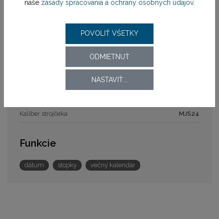
naše
zásady spracovania a ochrany osobných údajov
.
Zapínanie remienka
štandardná pracka
Šírka
26,00 / 20,00 mm
POVOLIŤ VŠETKY
Strojček
ODMIETNUŤ
Pohon strojčeka
batériový (quartz)
NASTAVIŤ...
Model strojčeka
MJS24
Kaliber strojčeka
MJS24
Funkcie
dátum
stopky
večný kalendár