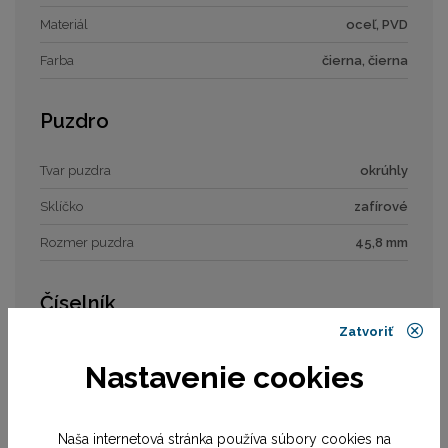
Materiál
oceľ, PVD
Farba
čierna, čierna
Puzdro
Tvar puzdra
okrúhly
Sklíčko
zafírové
Rozmer puzdra
45,8 mm
Číselník
Zatvoriť
Typ číselníka
analóg
Nastavenie cookies
Rozmer číselníka
33,5 mm
Naša internetová stránka používa súbory cookies na