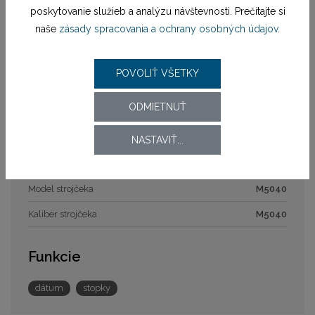
Remienok / náramok
poskytovanie služieb a analýzu návštevnosti. Prečítajte si
naše
zásady spracovania a ochrany osobných údajov
.
Materiál remienka
náramok oceľ bicolor
Zapínanie remienka
preklápacia spona
POVOLIŤ VŠETKY
Šírka
26,45 mm
ODMIETNUŤ
Strojček
NASTAVIŤ...
Pohon strojčeka
batériový (quartz)
Model strojčeka
M5040
Kaliber strojčeka
M5040
Funkcie
dátum
stopky