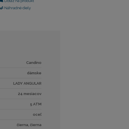
Dotaz na produkt
Náhradné diely
Candino
dámske
LADY ANGULAR
24 mesiacov
5 ATM
oceľ
čierna, čierna