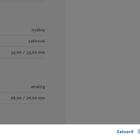
oválny
zafírové
35,00 / 35,00 mm
analóg
26,00 / 26,00 mm
Zatvoriť
remienok kožený