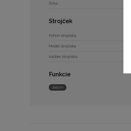
Šírka
Strojček
Pohon strojčeka
Model strojčeka
Kaliber strojčeka
Funkcie
dátum