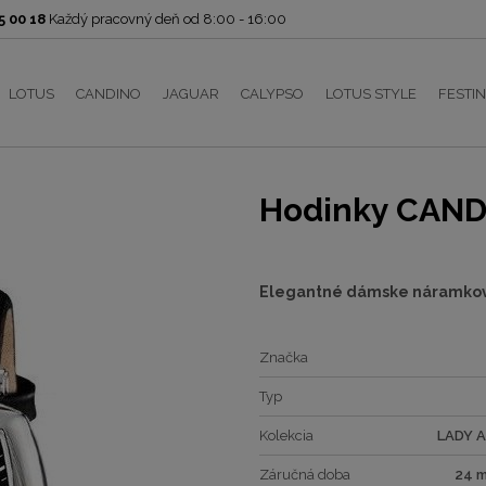
 00 18
Každý pracovný deň od 8:00 - 16:00
LOTUS
CANDINO
JAGUAR
CALYPSO
LOTUS STYLE
FESTI
Hodinky CAND
Elegantné dámske náramko
Značka
Typ
Kolekcia
LADY 
Záručná doba
24 