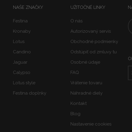
NAŠE ZNAČKY
UŽITOČNÉ LINKY
N
Festina
O nás
Kronaby
Autorizovaný servis
Lotus
Obchodné podmienky
Candino
Odstúpiť od zmluvy tu
O
Jaguar
Osobné údaje
Calypso
FAQ
Lotus style
Vrátenie tovaru
Festina doplnky
Náhradné diely
Kontakt
Blog
Nastavenie cookies