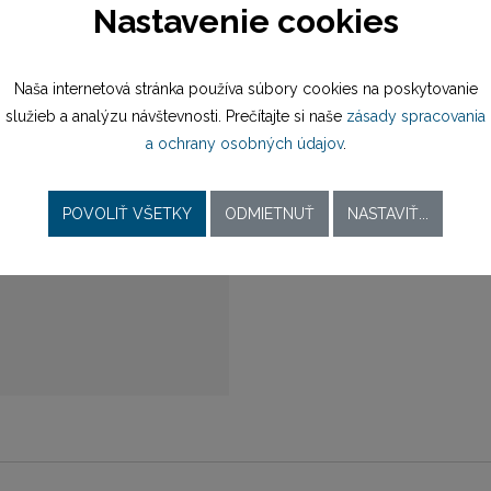
Nastavenie cookies
20,00 / 16,00 mm
Naša internetová stránka používa súbory cookies na poskytovanie
služieb a analýzu návštevnosti. Prečítajte si naše
zásady spracovania
batériový (quartz)
a ochrany osobných údajov
.
M705
M705
POVOLIŤ VŠETKY
ODMIETNUŤ
NASTAVIŤ...