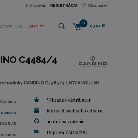
Prihlásenie
REGISTRÁCIA
Obľúbené
0
0,00 €
NA DOPLNKY
OUTLET
INO C4484/4
vé hodinky CANDINO C4484/4 LADY ANGULAR
Výhradný distribútor
Candino
Možnosť osobného odberu
dámske
30 dní na vrátenie
ANGULAR
Doprava ZADARMO
mesiacov