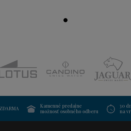
Kamenné predajne
30 d
 ZDARMA
možnosť osobného odberu
na vr