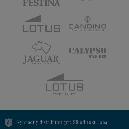
Výhradný distribútor
pre SR od roku 1994