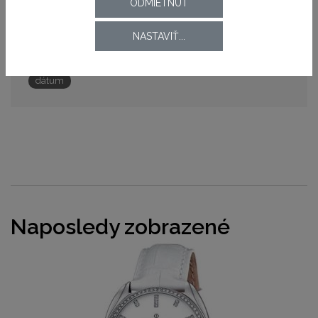
ODMIETNUŤ
Kaliber strojčeka
M705
NASTAVIŤ...
Funkcie
dátum
Naposledy zobrazené