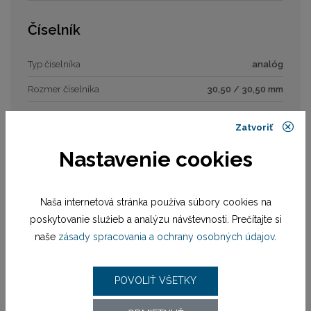
Číselník
Typ číselníka
analóg
Rozmer číselníka
30,50 / 30,50 mm
Zatvoriť
Remienok / náramok
Nastavenie cookies
Materiál remienka
remienok kožený
Šírka
20,00 / 18,00 mm
Naša internetová stránka používa súbory cookies na
poskytovanie služieb a analýzu návštevnosti. Prečítajte si
Strojček
naše
zásady spracovania a ochrany osobných údajov
.
Pohon strojčeka
batériový (quartz)
POVOLIŤ VŠETKY
Model strojčeka
M705