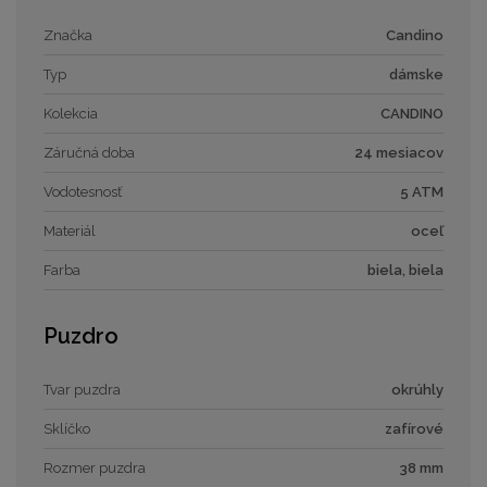
Značka
Candino
Typ
dámske
Kolekcia
CANDINO
Záručná doba
24 mesiacov
Vodotesnosť
5 ATM
Materiál
oceľ
Farba
biela, biela
Puzdro
Tvar puzdra
okrúhly
Sklíčko
zafírové
Rozmer puzdra
38 mm