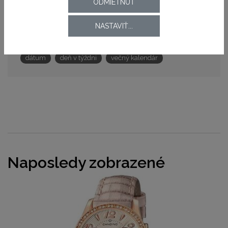
ODMIETNUŤ
Kaliber strojčeka
M706
NASTAVIŤ...
Funkcie
dátum
deň v týždni
večný kalendár
Naposledy zobrazené