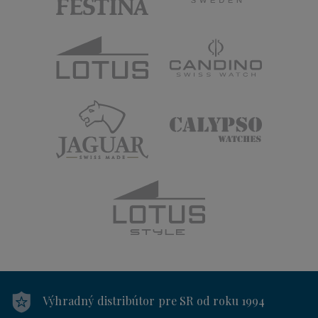
Výhradný distribútor
pre SR od roku 1994