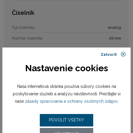
Číselník
Typ číselníka
analóg
Rozmer číselníka
26 mm
Zatvoriť
Remienok / náramok
Nastavenie cookies
Materiál remienka
remienok kožený
Šírka
17,50 / 16,00 mm
Naša internetová stránka používa súbory cookies na
poskytovanie služieb a analýzu návštevnosti. Prečítajte si
Strojček
naše
zásady spracovania a ochrany osobných údajov
.
Pohon strojčeka
batériový (quartz)
POVOLIŤ VŠETKY
Model strojčeka
M706