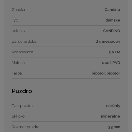
Značka
Candino
Typ
dámske
Kolekcia
CANDINO
Záručná doba
24 mesiacov
Vodotesnosť
5 ATM
Materiál
oceľ, PVD
Farba
bicolor, bicolor
Puzdro
Tvar puzdra
okrúhly
Sklíčko
minerálne
Rozmer puzdra
33 mm