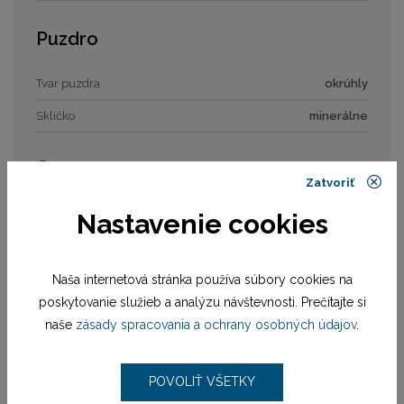
Puzdro
Tvar puzdra
okrúhly
Sklíčko
minerálne
Číselník
Zatvoriť
Nastavenie cookies
Typ číselníka
analóg
Remienok / náramok
Naša internetová stránka používa súbory cookies na
poskytovanie služieb a analýzu návštevnosti. Prečítajte si
Materiál remienka
náramok oceľ
naše
zásady spracovania a ochrany osobných údajov
.
Zapínanie remienka
preklápacia spona
POVOLIŤ VŠETKY
Strojček