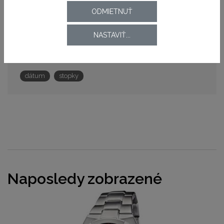
ODMIETNUŤ
Pohon strojčeka
batériový (quartz)
NASTAVIŤ...
Funkcie
dátum
stopky
Naposledy zobrazené