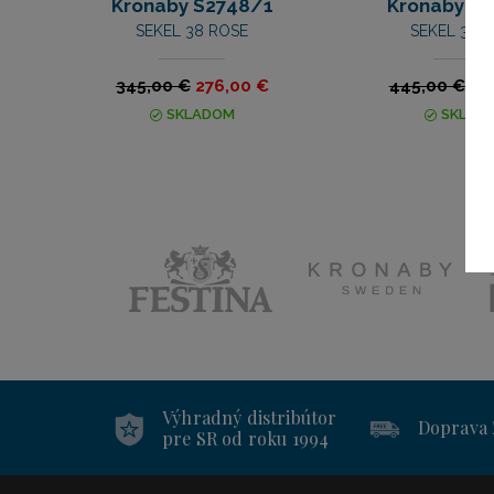
Kronaby S2748/1
Kronaby S2
SEKEL 38 ROSE
SEKEL 38 
345,00 €
276,00 €
445,00 €
35
SKLADOM
SKLAD
Výhradný distribútor
Doprava
pre SR od roku 1994