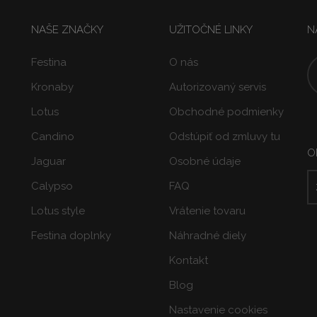
NAŠE ZNAČKY
UŽITOČNÉ LINKY
N
Festina
O nás
Kronaby
Autorizovaný servis
Lotus
Obchodné podmienky
Candino
Odstúpiť od zmluvy tu
O
Jaguar
Osobné údaje
Calypso
FAQ
Lotus style
Vrátenie tovaru
Festina doplnky
Náhradné diely
Kontakt
Blog
Nastavenie cookies