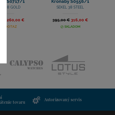
aby S0717/1
Kronaby S0556/1
AT 38 GOLD
SEKEL 38 STEEL
0 €
260,00 €
395,00 €
316,00 €
NA DOTAZ
SKLADOM
ní
Autorizovaný servis
átenie tovaru