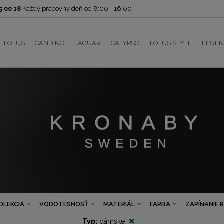
 00 18
Každý pracovný deň od 8:00 - 16:00
LOTUS
CANDINO
JAGUAR
CALYPSO
LOTUS STYLE
FESTI
OLEKCIA
VODOTESNOSŤ
MATERIÁL
FARBA
ZAPÍNANIE 
Typ:
dámske