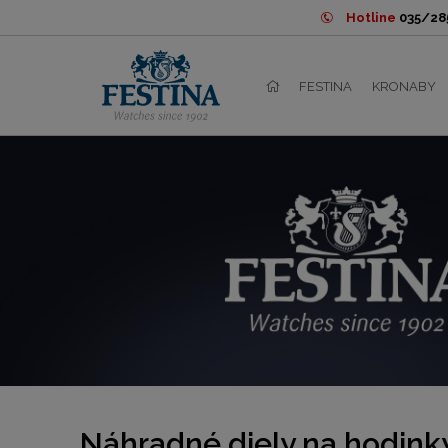
Hotline
035/285
FESTINA
KRONABY
Náhradné diely na hodink