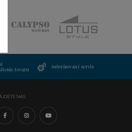
ní
Autorizovaný servis
átenie tovaru
ÁJDETE NÁS