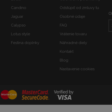
Candino
Odstúpiť od zmluvy tu
O
Jaguar
Osobné údaje
Calypso
FAQ
Lotus style
Vrátenie tovaru
Festina doplnky
Náhradné diely
Kontakt
Blog
Nastavenie cookies