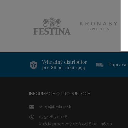
Výhradný distribútor
Doprava
pre SR od roku 1994
INFORMÁCIE O PRODUKTOCH
shop@festina.sk
035/285 00 18
Každý pracovný deň od 8:00 - 16:00