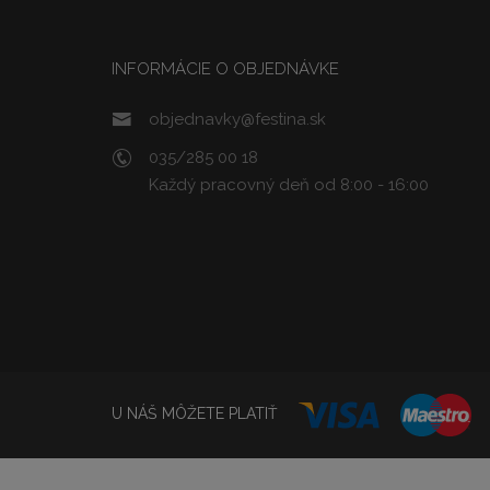
INFORMÁCIE O OBJEDNÁVKE
objednavky@festina.sk
035/285 00 18
Každý pracovný deň od 8:00 - 16:00
U NÁŠ MÔŽETE PLATIŤ