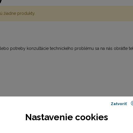
ú žiadne produkty.
alebo potreby konzultácie technického problému sa na nás obráťte t
Zatvoriť
d 7:30 do 16:00)
Nastavenie cookies