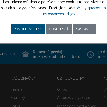
Naša internetová stránka používa súbory cookies na poskytovanie
služieb a analýzu návštevnosti. Prečítajte si naše
zásady spracovania
a ochrany osobných údajov
.
POVOLIŤ VŠETKY
ODMIETNUŤ
NASTAVIŤ...
Kamenné predajne
30 d
 ZDARMA
možnosť osobného odberu
na vr
NAŠE ZNAČKY
UŽITOČNÉ LINKY
N
Festina
O nás
Kronaby
Autorizovaný servis
Lotus
Obchodné podmienky