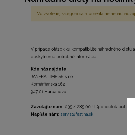
Vo zvolenej kategórii sa momentálne nenachádzaj
V prípade otázok ku kompatibilite náhradného dielu 
poskytneme potrebné informácie.
Kde nás nájdete
JANEBA TIME SR s r.o.
Komárňanská 162
947 01 Hurbanovo
Zavolajte nám:
035 / 285 00 11 (pondelok-piatok o
Napíšte nám:
servis@festina.sk