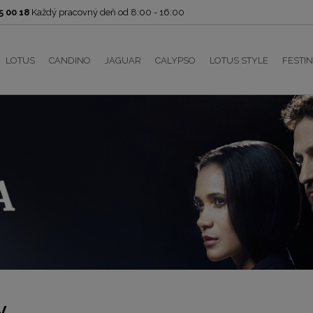
 00 18
Každý pracovný deň od 8:00 - 16:00
LOTUS
CANDINO
JAGUAR
CALYPSO
LOTUS STYLE
FESTI
y