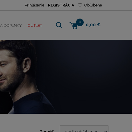
Prihlásenie
REGISTRÁCIA
Obľúbené
0
0,00 €
NA DOPLNKY
OUTLET
Zoradiť: