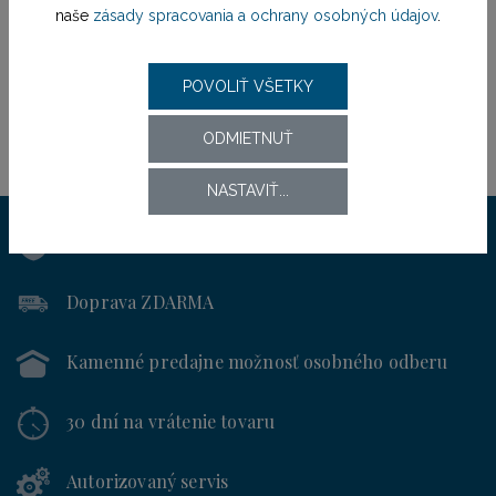
naše
zásady spracovania a ochrany osobných údajov
.
POVOLIŤ VŠETKY
ODMIETNUŤ
NASTAVIŤ...
Výhradný distribútor
pre SR od roku 1994
Doprava ZDARMA
Kamenné predajne
možnosť osobného odberu
30 dní
na vrátenie tovaru
Autorizovaný servis