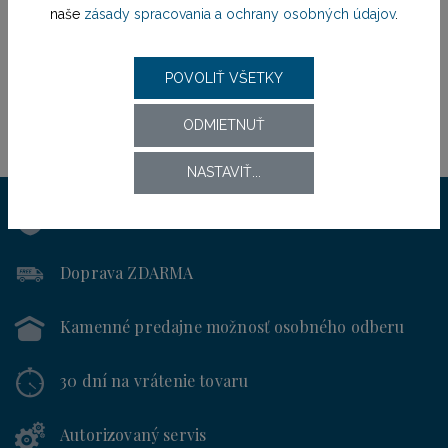
naše
zásady spracovania a ochrany osobných údajov
.
POVOLIŤ VŠETKY
ODMIETNUŤ
NASTAVIŤ...
Výhradný distribútor
pre SR od roku 1994
Doprava ZDARMA
Kamenné predajne
možnosť osobného odberu
30 dní
na vrátenie tovaru
Autorizovaný servis