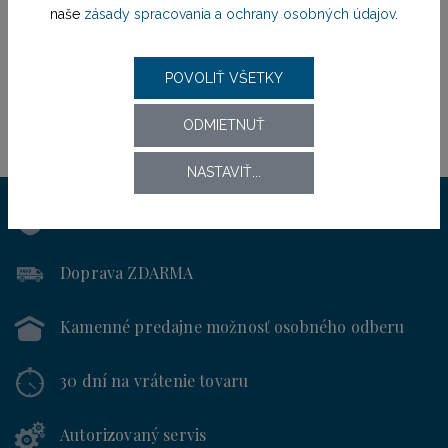
naše
zásady spracovania a ochrany osobných údajov
.
POVOLIŤ VŠETKY
ODMIETNUŤ
NASTAVIŤ...
Výhradný distribútor
pre SR od roku 1994
Doprava ZDARMA
Kamenné predajne
možnosť osobného odberu
30 dní
na vrátenie tovaru
Autorizovaný servis