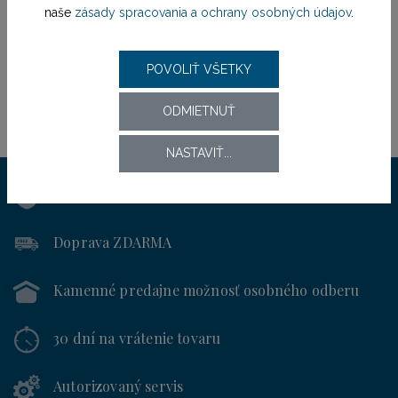
naše
zásady spracovania a ochrany osobných údajov
.
POVOLIŤ VŠETKY
ODMIETNUŤ
NASTAVIŤ...
Výhradný distribútor
pre SR od roku 1994
Doprava ZDARMA
Kamenné predajne
možnosť osobného odberu
30 dní
na vrátenie tovaru
Autorizovaný servis