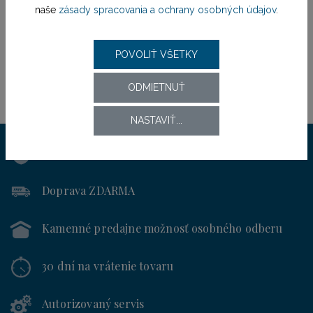
naše
zásady spracovania a ochrany osobných údajov
.
POVOLIŤ VŠETKY
ODMIETNUŤ
NASTAVIŤ...
Výhradný distribútor
pre SR od roku 1994
Doprava ZDARMA
Kamenné predajne
možnosť osobného odberu
30 dní
na vrátenie tovaru
Autorizovaný servis