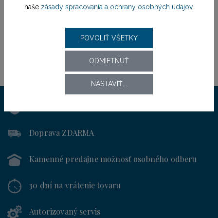
naše
zásady spracovania a ochrany osobných údajov
.
POVOLIŤ VŠETKY
ODMIETNUŤ
NASTAVIŤ...
Výhradný distribútor
pre SR od roku 1994
Doprava ZDARMA
Kamenné predajne
možnosť osobného odberu
30 dní
na vrátenie tovaru
Autorizovaný servis