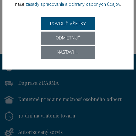
naše
zásady spracovania a ochrany osobných údajov
.
POVOLIŤ VŠETKY
ODMIETNUŤ
NASTAVIŤ...
Výhradný distribútor
pre SR od roku 1994
Doprava ZDARMA
Kamenné predajne
možnosť osobného odberu
30 dní
na vrátenie tovaru
Autorizovaný servis