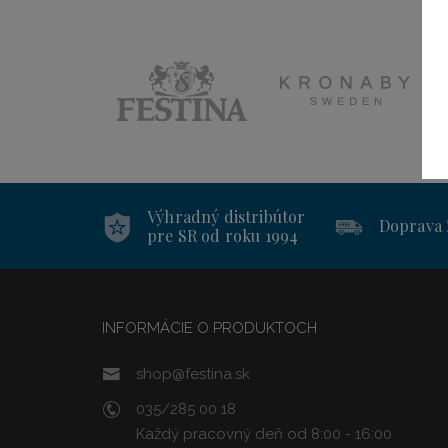
Výhradný distribútor
Doprava
pre SR od roku 1994
INFORMÁCIE O PRODUKTOCH
shop@festina.sk
035/285 00 18
Každý pracovný deň od 8:00 - 16:00