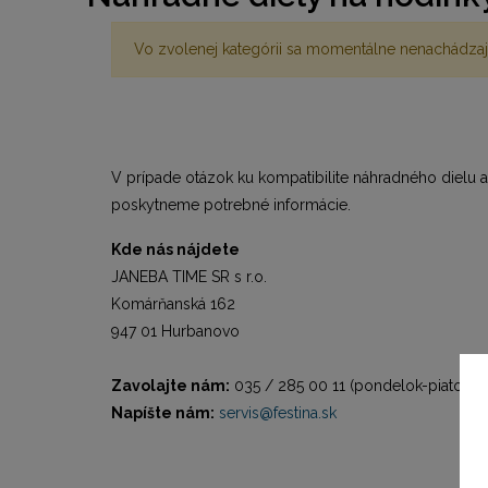
Vo zvolenej kategórii sa momentálne nenachádzaj
V prípade otázok ku kompatibilite náhradného dielu 
poskytneme potrebné informácie.
Kde nás nájdete
JANEBA TIME SR s r.o.
Komárňanská 162
947 01 Hurbanovo
Zavolajte nám:
035 / 285 00 11 (pondelok-piatok o
Napíšte nám:
servis@festina.sk