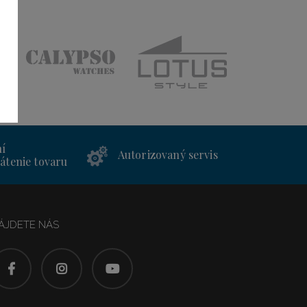
ní
Autorizovaný servis
átenie tovaru
ÁJDETE NÁS