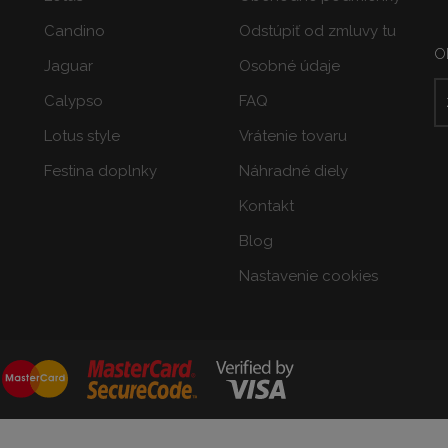
Candino
Odstúpiť od zmluvy tu
O
Jaguar
Osobné údaje
Calypso
FAQ
Lotus style
Vrátenie tovaru
Festina doplnky
Náhradné diely
Kontakt
Blog
Nastavenie cookies