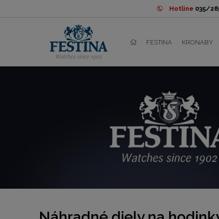
Hotline
035/285
FESTINA
KRONABY
Náhradné diely na hodink