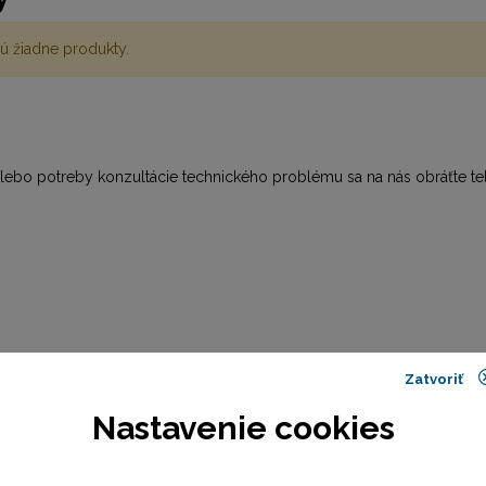
ú žiadne produkty.
alebo potreby konzultácie technického problému sa na nás obráťte t
Zatvoriť
d 7:30 do 16:00)
Nastavenie cookies