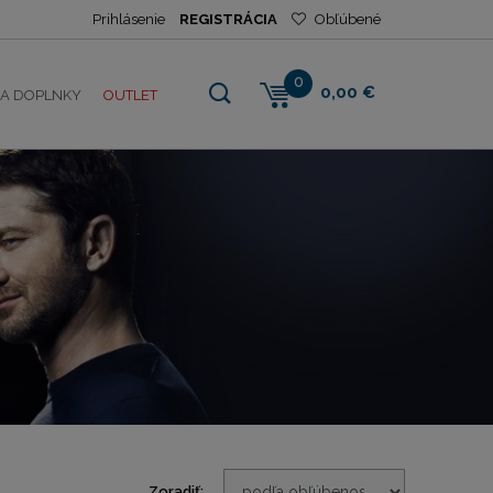
Prihlásenie
REGISTRÁCIA
Obľúbené
0
0,00 €
NA DOPLNKY
OUTLET
Zoradiť: