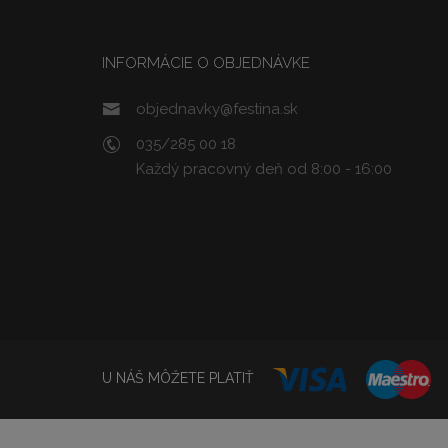
INFORMÁCIE O OBJEDNÁVKE
objednavky@festina.sk
035/285 00 18
Každý pracovný deň od 8:00 - 16:00
U NÁŠ MÔŽETE PLATIŤ