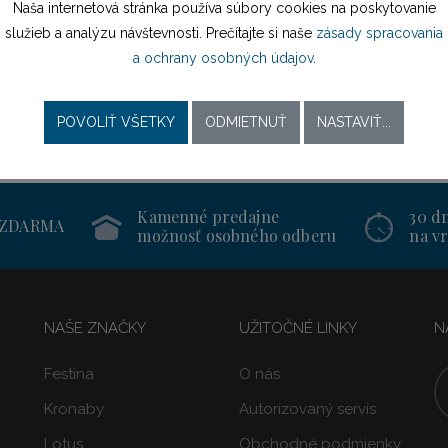
Naša internetová stránka používa súbory cookies na poskytovanie
služieb a analýzu návštevnosti. Prečítajte si naše
zásady spracovania
a ochrany osobných údajov
.
POVOLIŤ VŠETKY
ODMIETNUŤ
NASTAVIŤ...
Kamenné predajne
30 d
 ZDARMA
možnosť osobného odberu
na vr
NAŠE ZNAČKY
UŽITOČNÉ LINKY
N
Festina
O nás
Kronaby
Autorizovaný servis
Lotus
Obchodné podmienky