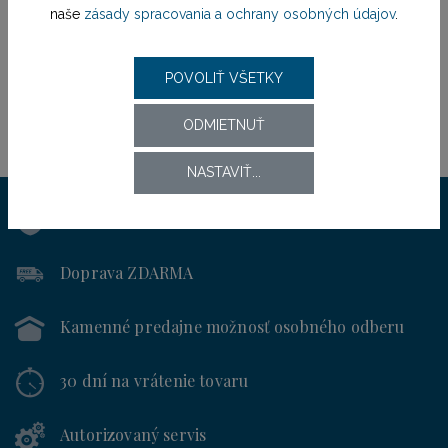
naše
zásady spracovania a ochrany osobných údajov
.
POVOLIŤ VŠETKY
ODMIETNUŤ
NASTAVIŤ...
Výhradný distribútor
pre SR od roku 1994
Doprava ZDARMA
Kamenné predajne
možnosť osobného odberu
30 dní
na vrátenie tovaru
Autorizovaný servis