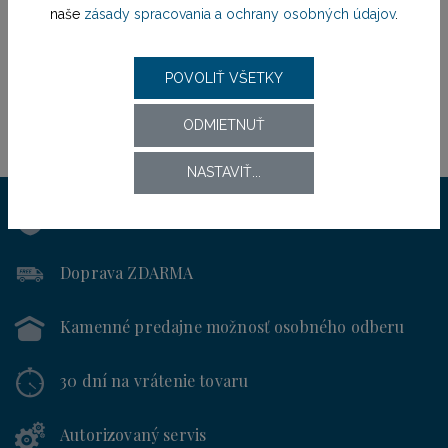
naše
zásady spracovania a ochrany osobných údajov
.
POVOLIŤ VŠETKY
ODMIETNUŤ
NASTAVIŤ...
Výhradný distribútor
pre SR od roku 1994
Doprava ZDARMA
Kamenné predajne
možnosť osobného odberu
30 dní
na vrátenie tovaru
Autorizovaný servis