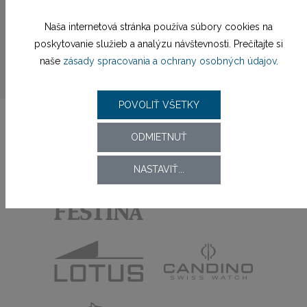
a eleganciu alebo dávate prednosť prepracovaným
Naša internetová stránka používa súbory cookies na
číselníkom s chronografom? Pánske náramkové hodinky
poskytovanie služieb a analýzu návštevnosti. Prečítajte si
Festina sa stanú významnou súčasťou každej šperkovnice
naše
zásady spracovania a ochrany osobných údajov
.
a nepochybne aj vaším
výrazným módnym doplnkom
.
POVOLIŤ VŠETKY
ODMIETNUŤ
NASTAVIŤ...