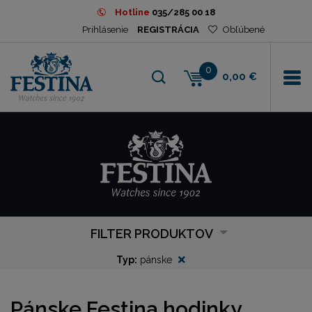
Hotline
035/285 00 18
Prihlásenie
REGISTRÁCIA
Obľúbené
0
0,00 €
FILTER PRODUKTOV
Typ:
pánske
Pánske Festina hodinky