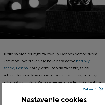
Túžite sa pred druhými zalesknúť? Dobrým pomocníkom
vám môžu byť práve vaše nové náramkové
hodinky
značky Festina
. Každý, komu zdobia zápästie, sa cíti
sebavedomo a dáva druhým jasne na známosť, že vie, čo
je to mať štýl a vkus.
Pánske náramkové hodinky Festina
sa maximálne prispôsobia vašej osobnosti. Na výber máte
Zatvoriť
z rozmanitých farebných a materiálových prevedení
Nastavenie cookies
náramkov i číselníkov. Stavíte na jednoduchosť